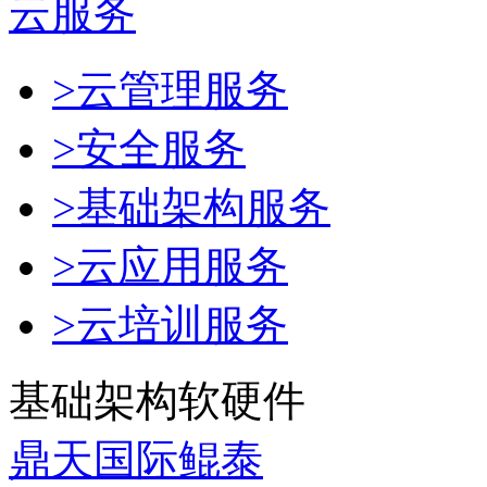
云服务
>云管理服务
>安全服务
>基础架构服务
>云应用服务
>云培训服务
基础架构软硬件
鼎天国际鲲泰