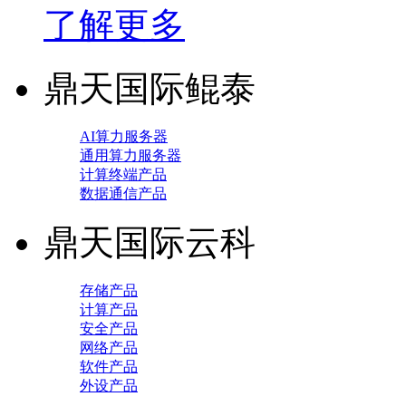
了解更多
鼎天国际鲲泰
AI算力服务器
通用算力服务器
计算终端产品
数据通信产品
鼎天国际云科
存储产品
计算产品
安全产品
网络产品
软件产品
外设产品