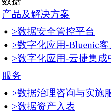
数据
产品及解决方案
>数据安全管控平台
>数字化应用-Blueni
>数字化应用-云捷集成
服务
>数据治理咨询与实施
>数据资产入表