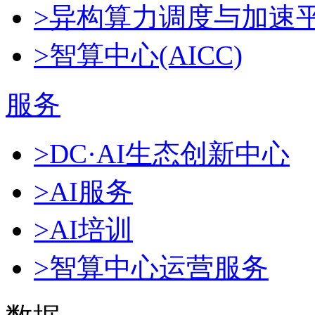
>异构算力调度与加速
>智算中心(AICC)
服务
>DC·AI生态创新中心
>AI服务
>AI培训
>智算中心运营服务