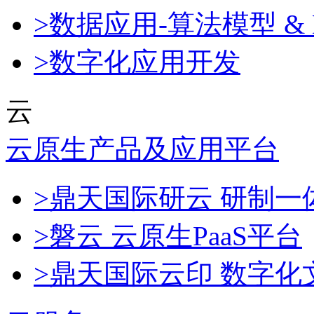
>数据应用-算法模型 & 
>数字化应用开发
云
云原生产品及应用平台
>鼎天国际研云 研制
>磐云 云原生PaaS平台
>鼎天国际云印 数字化