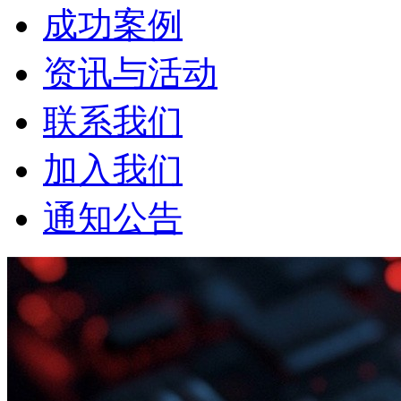
成功案例
资讯与活动
联系我们
加入我们
通知公告