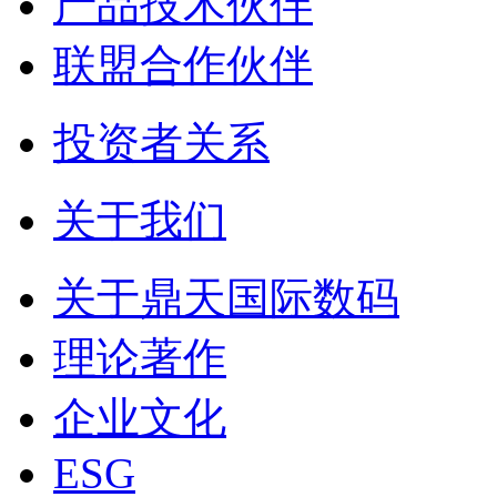
产品技术伙伴
联盟合作伙伴
投资者关系
关于我们
关于鼎天国际数码
理论著作
企业文化
ESG