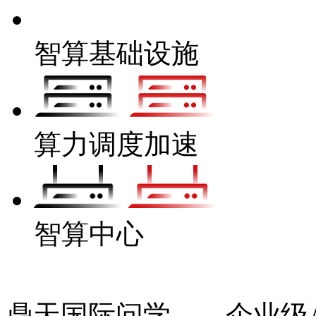
智算基础设施
算力调度加速
智算中心
鼎天国际问学——企业级Ag